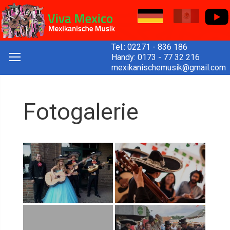
Tel.:
02271 - 836 186
Handy:
0173 - 77 32 216
mexikanischemusik@gmail.com
Fotogalerie